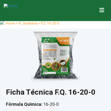
Me
Home
> 8. Jardineria > F.Q. 16-20-0
Ficha Técnica F.Q. 16-20-0
Fórmula Química:
16-20-0