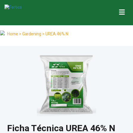
Me
Home
> Gardening > UREA 46% N
Ficha Técnica UREA 46% N